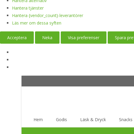
Hantera alternativ
Hantera tjänster
Hantera {vendor_count}-leverantörer
Läs mer om dessa syften
Acceptera
Neka
Visa preferenser
Spara pre
Skip
Hem
Godis
Läsk & Dryck
Snacks
to
content