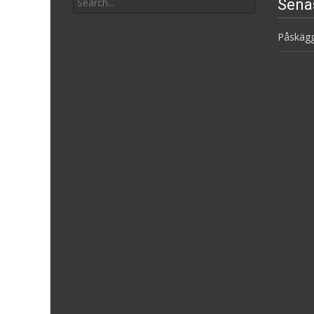
Sena
for:
Påskäg