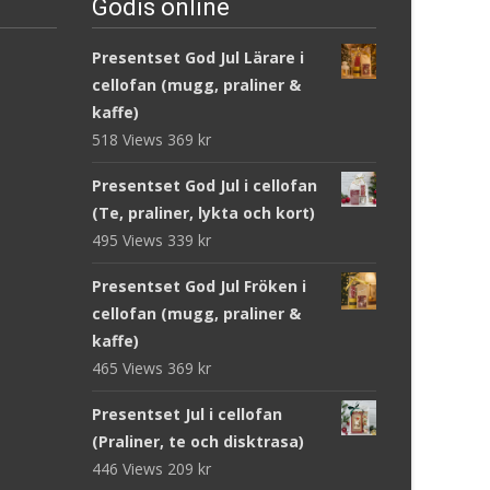
Godis online
Presentset God Jul Lärare i
cellofan (mugg, praliner &
kaffe)
518 Views
369
kr
Presentset God Jul i cellofan
(Te, praliner, lykta och kort)
495 Views
339
kr
Presentset God Jul Fröken i
cellofan (mugg, praliner &
kaffe)
465 Views
369
kr
Presentset Jul i cellofan
(Praliner, te och disktrasa)
446 Views
209
kr