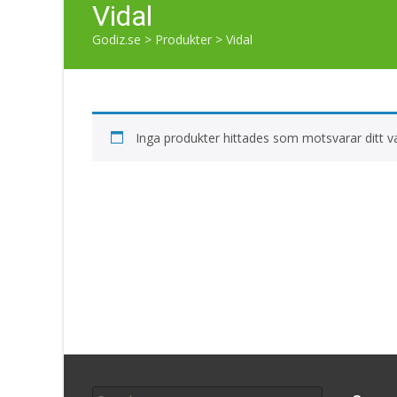
Vidal
Godiz.se
>
Produkter
>
Vidal
Inga produkter hittades som motsvarar ditt va
Search