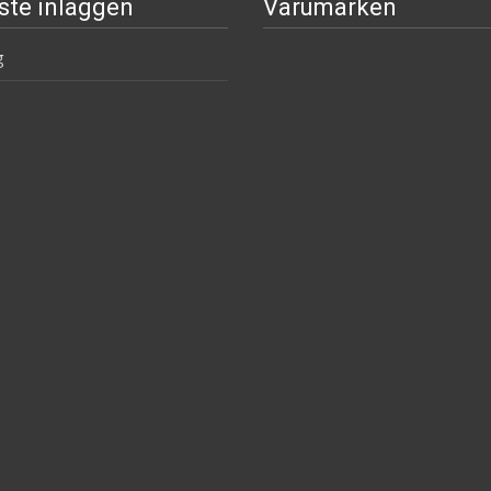
ste inläggen
Varumärken
g