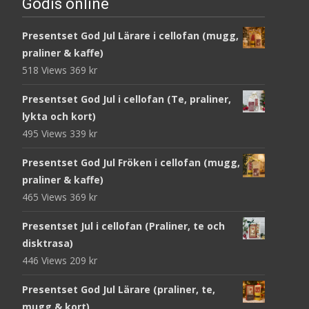
Godis online
Presentset God Jul Lärare i cellofan (mugg,
praliner & kaffe)
518 Views
369
kr
Presentset God Jul i cellofan (Te, praliner,
lykta och kort)
495 Views
339
kr
Presentset God Jul Fröken i cellofan (mugg,
praliner & kaffe)
465 Views
369
kr
Presentset Jul i cellofan (Praliner, te och
disktrasa)
446 Views
209
kr
Presentset God Jul Lärare (praliner, te,
mugg & kort)