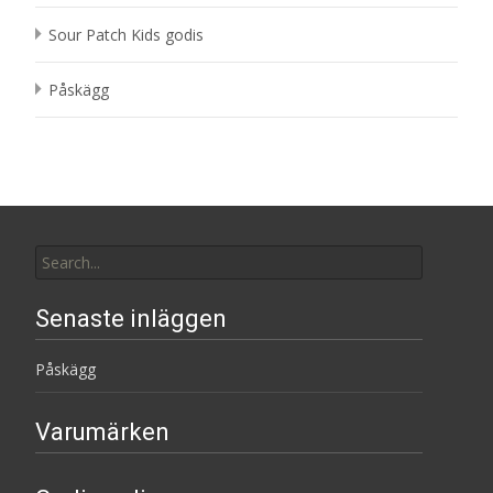
Sour Patch Kids godis
Påskägg
Search
for:
Senaste inläggen
Påskägg
Varumärken