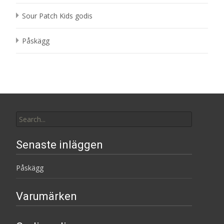
Sour Patch Kids godis
Påskägg
Search
for:
Senaste inläggen
Påskägg
Varumärken