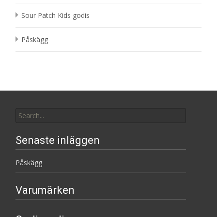
Sour Patch Kids godis
Påskägg
Search
for:
Senaste inläggen
Påskägg
Varumärken