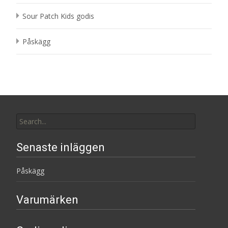
Sour Patch Kids godis
Påskägg
Search
for:
Senaste inläggen
Påskägg
Varumärken