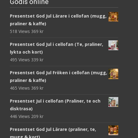
Godis online
Presentset God Jul Lärare i cellofan (mugg,
praliner & kaffe)
518 Views
369
kr
Presentset God Jul i cellofan (Te, praliner,
lykta och kort)
495 Views
339
kr
Presentset God Jul Fröken i cellofan (mugg,
praliner & kaffe)
465 Views
369
kr
Presentset Jul i cellofan (Praliner, te och
disktrasa)
446 Views
209
kr
Presentset God Jul Lärare (praliner, te,
mugg & kort)