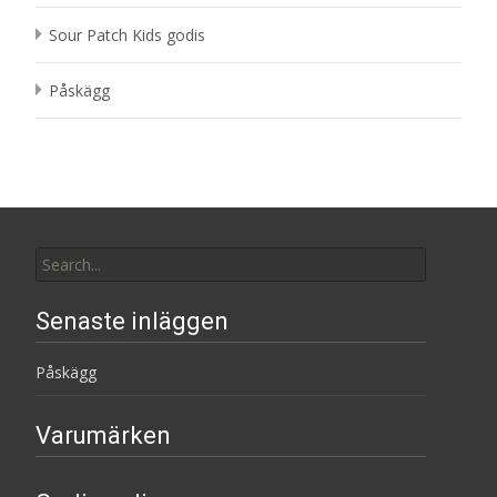
Sour Patch Kids godis
Påskägg
Search
for:
Senaste inläggen
Påskägg
Varumärken