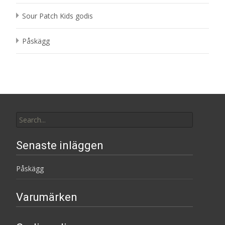
Sour Patch Kids godis
Påskägg
Search
for:
Senaste inläggen
Påskägg
Varumärken