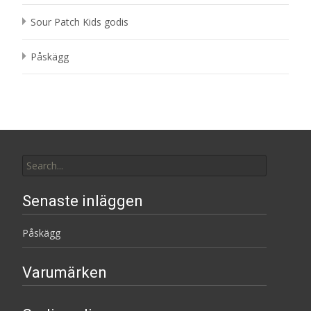
Sour Patch Kids godis
Påskägg
Search
for:
Senaste inläggen
Påskägg
Varumärken