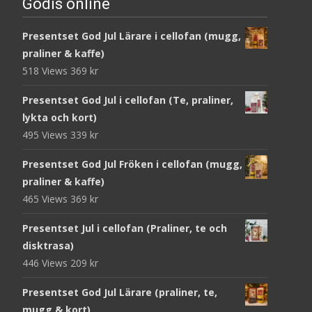
Godis online
Presentset God Jul Lärare i cellofan (mugg,
praliner & kaffe)
518 Views
369
kr
Presentset God Jul i cellofan (Te, praliner,
lykta och kort)
495 Views
339
kr
Presentset God Jul Fröken i cellofan (mugg,
praliner & kaffe)
465 Views
369
kr
Presentset Jul i cellofan (Praliner, te och
disktrasa)
446 Views
209
kr
Presentset God Jul Lärare (praliner, te,
mugg & kort)