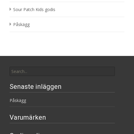
Sour Patch Kids godis
Påskägg
Search
for:
Senaste inläggen
Påskägg
Varumärken