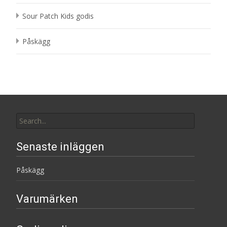
Sour Patch Kids godis
Påskägg
Search
for:
Senaste inläggen
Påskägg
Varumärken