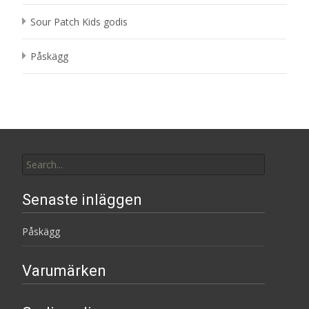
Sour Patch Kids godis
Påskägg
Search
for:
Senaste inläggen
Påskägg
Varumärken