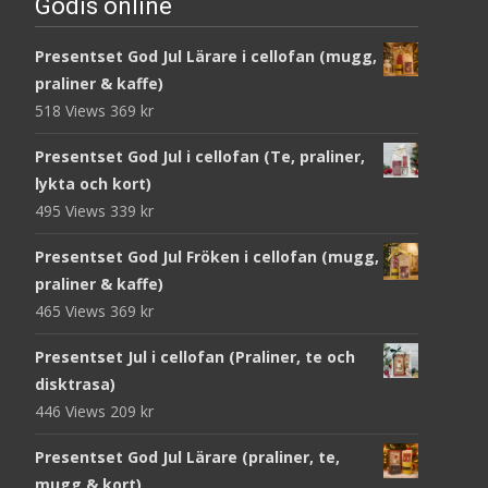
Godis online
Presentset God Jul Lärare i cellofan (mugg,
praliner & kaffe)
518 Views
369
kr
Presentset God Jul i cellofan (Te, praliner,
lykta och kort)
495 Views
339
kr
Presentset God Jul Fröken i cellofan (mugg,
praliner & kaffe)
465 Views
369
kr
Presentset Jul i cellofan (Praliner, te och
disktrasa)
446 Views
209
kr
Presentset God Jul Lärare (praliner, te,
mugg & kort)