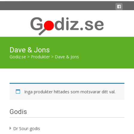
Dave & Jons
Godiz.se
>
Produkter
>
Dave & Jons
Inga produkter hittades som motsvarar ditt val.
Godis
Dr Sour-godis