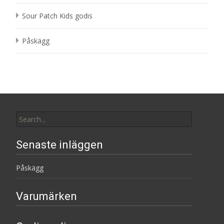
Sour Patch Kids godis
Påskägg
Search
for:
Senaste inläggen
Påskägg
Varumärken