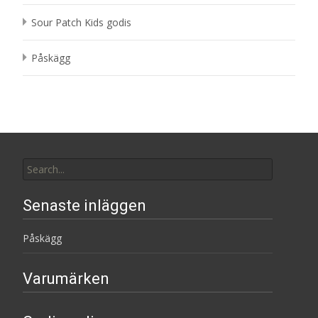
Sour Patch Kids godis
Påskägg
Search
for:
Senaste inläggen
Påskägg
Varumärken