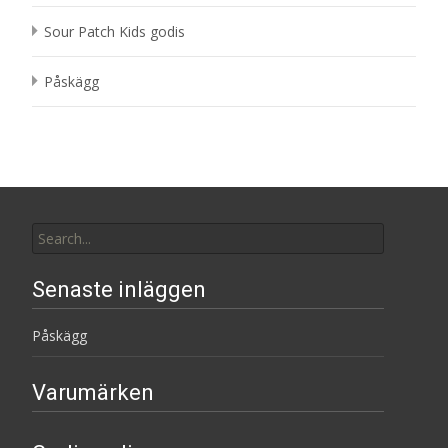
Sour Patch Kids godis
Påskägg
Search
for:
Senaste inläggen
Påskägg
Varumärken