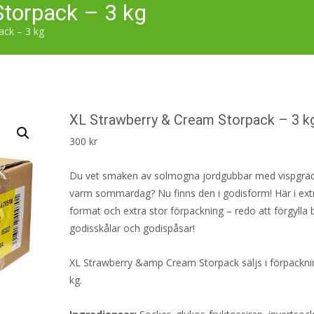
torpack – 3 kg
ack – 3 kg
XL Strawberry & Cream Storpack – 3 k
300
kr
Du vet smaken av solmogna jordgubbar med vispgrä
varm sommardag? Nu finns den i godisform! Här i extr
format och extra stor förpackning – redo att förgylla
godisskålar och godispåsar!
XL Strawberry &amp Cream Storpack säljs i förpackn
kg.