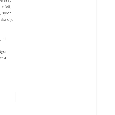
ersirap,
osfett,
, syror
iska oljor
,
n
ar i
d
ågor
st 4