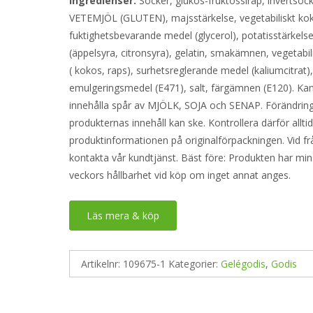
Ingredienser:
Socker, glukos-fruktossirap, invertsock
VETEMJÖL (GLUTEN), majsstärkelse, vegetabiliskt kok
fuktighetsbevarande medel (glycerol), potatisstärkelse
(äppelsyra, citronsyra), gelatin, smakämnen, vegetabil
( kokos, raps), surhetsreglerande medel (kaliumcitrat)
emulgeringsmedel (E471), salt, färgämnen (E120). Ka
innehålla spår av MJÖLK, SOJA och SENAP. Förändring
produkternas innehåll kan ske. Kontrollera därför allti
produktinformationen på originalförpackningen. Vid fr
kontakta vår kundtjänst. Bäst före: Produkten har min
veckors hållbarhet vid köp om inget annat anges.
Läs mera & köp
Artikelnr:
109675-1
Kategorier:
Gelégodis
,
Godis