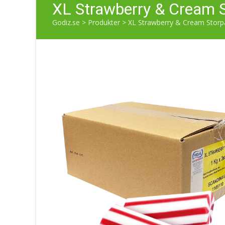
XL Strawberry & Cream S
Godiz.se
>
Produkter
>
XL Strawberry & Cream Storp