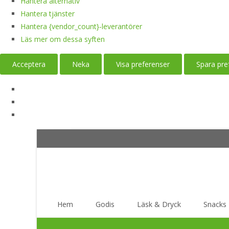
Hantera alternativ
Hantera tjänster
Hantera {vendor_count}-leverantörer
Läs mer om dessa syften
Acceptera
Neka
Visa preferenser
Spara pre
Skip
Hem
Godis
Läsk & Dryck
Snacks
to
content