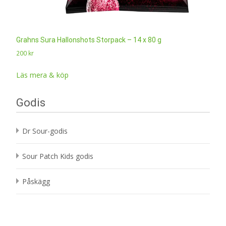
Grahns Sura Hallonshots Storpack – 14 x 80 g
200
kr
Läs mera & köp
Godis
Dr Sour-godis
Sour Patch Kids godis
Påskägg