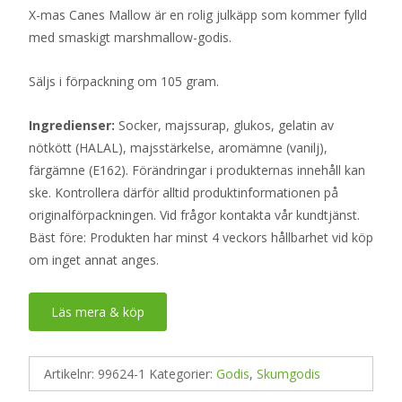
X-mas Canes Mallow är en rolig julkäpp som kommer fylld
med smaskigt marshmallow-godis.
Säljs i förpackning om 105 gram.
Ingredienser:
Socker, majssurap, glukos, gelatin av
nötkött (HALAL), majsstärkelse, aromämne (vanilj),
färgämne (E162). Förändringar i produkternas innehåll kan
ske. Kontrollera därför alltid produktinformationen på
originalförpackningen. Vid frågor kontakta vår kundtjänst.
Bäst före: Produkten har minst 4 veckors hållbarhet vid köp
om inget annat anges.
Läs mera & köp
Artikelnr:
99624-1
Kategorier:
Godis
,
Skumgodis