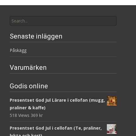
Search
for:
Senaste inläggen
Påskägg
Varumärken
Godis online
Presentset God Jul Lärare i cellofan (mugg,
praliner & kaffe)
518 Views
369
kr
Presentset God Jul i cellofan (Te, praliner,
lykta och kort)