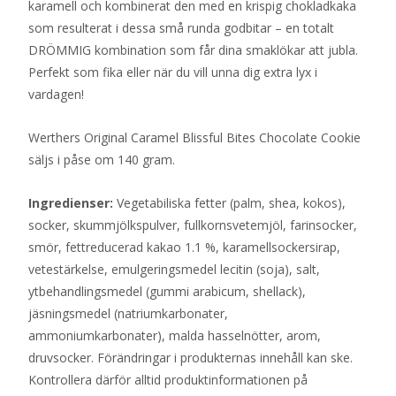
karamell och kombinerat den med en krispig chokladkaka
som resulterat i dessa små runda godbitar – en totalt
DRÖMMIG kombination som får dina smaklökar att jubla.
Perfekt som fika eller när du vill unna dig extra lyx i
vardagen!
Werthers Original Caramel Blissful Bites Chocolate Cookie
säljs i påse om 140 gram.
Ingredienser:
Vegetabiliska fetter (palm, shea, kokos),
socker, skummjölkspulver, fullkornsvetemjöl, farinsocker,
smör, fettreducerad kakao 1.1 %, karamellsockersirap,
vetestärkelse, emulgeringsmedel lecitin (soja), salt,
ytbehandlingsmedel (gummi arabicum, shellack),
jäsningsmedel (natriumkarbonater,
ammoniumkarbonater), malda hasselnötter, arom,
druvsocker. Förändringar i produkternas innehåll kan ske.
Kontrollera därför alltid produktinformationen på