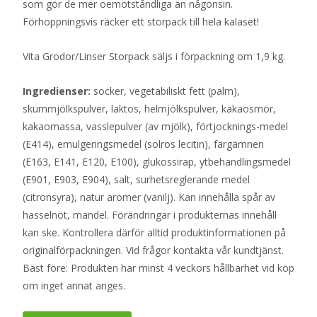
som gör de mer oemotståndliga än någonsin.
Förhoppningsvis räcker ett storpack till hela kalaset!
Vita Grodor/Linser Storpack säljs i förpackning om 1,9 kg.
Ingredienser:
socker, vegetabiliskt fett (palm),
skummjölkspulver, laktos, helmjölkspulver, kakaosmör,
kakaomassa, vasslepulver (av mjölk), förtjocknings-medel
(E414), emulgeringsmedel (solros lecitin), färgämnen
(E163, E141, E120, E100), glukossirap, ytbehandlingsmedel
(E901, E903, E904), salt, surhetsreglerande medel
(citronsyra), natur aromer (vanilj). Kan innehålla spår av
hasselnöt, mandel. Förändringar i produkternas innehåll
kan ske. Kontrollera därför alltid produktinformationen på
originalförpackningen. Vid frågor kontakta vår kundtjänst.
Bäst före: Produkten har minst 4 veckors hållbarhet vid köp
om inget annat anges.