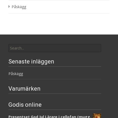
Påskägg
Search
for:
Senaste inläggen
Påskägg
Varumärken
Godis online
Presentset God Jul Lärare i cellofan (mugg,