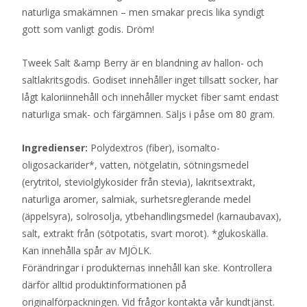
naturliga smakämnen – men smakar precis lika syndigt
gott som vanligt godis. Dröm!
Tweek Salt &amp Berry är en blandning av hallon- och
saltlakritsgodis. Godiset innehåller inget tillsatt socker, har
lågt kaloriinnehåll och innehåller mycket fiber samt endast
naturliga smak- och färgämnen. Säljs i påse om 80 gram.
Ingredienser:
Polydextros (fiber), isomalto-
oligosackarider*, vatten, nötgelatin, sötningsmedel
(erytritol, steviolglykosider från stevia), lakritsextrakt,
naturliga aromer, salmiak, surhetsreglerande medel
(äppelsyra), solrosolja, ytbehandlingsmedel (karnaubavax),
salt, extrakt från (sötpotatis, svart morot). *glukoskälla.
Kan innehålla spår av MJÖLK.
Förändringar i produkternas innehåll kan ske. Kontrollera
därför alltid produktinformationen på
originalförpackningen. Vid frågor kontakta vår kundtjänst.