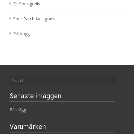
Dr Sour-godis
Sour Patch Kids godis
Påskägg
Search
for:
Senaste inläggen
Påskägg
Varumärken