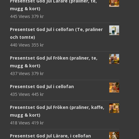
Presentset God Jul Lärare (praliner, te,
mugg & kort)
445 Views
379
kr
Presentset God Jul i cellofan (Te, praliner
och tomte)
440 Views
355
kr
Presentset God Jul Fröken (praliner, te,
mugg & kort)
437 Views
379
kr
Presentset God Jul i cellofan
435 Views
445
kr
Presentset God Jul Fröken (praliner, kaffe,
mugg & kort)
418 Views
419
kr
Presentset God Jul Lärare, i cellofan