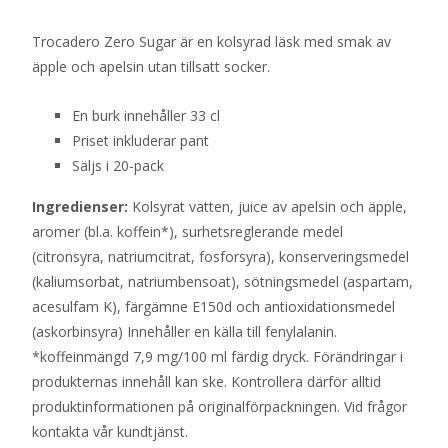
Trocadero Zero Sugar är en kolsyrad läsk med smak av
äpple och apelsin utan tillsatt socker.
En burk innehåller 33 cl
Priset inkluderar pant
Säljs i 20-pack
Ingredienser:
Kolsyrat vatten, juice av apelsin och äpple,
aromer (bl.a. koffein*), surhetsreglerande medel
(citronsyra, natriumcitrat, fosforsyra), konserveringsmedel
(kaliumsorbat, natriumbensoat), sötningsmedel (aspartam,
acesulfam K), färgämne E150d och antioxidationsmedel
(askorbinsyra) Innehåller en källa till fenylalanin.
*koffeinmängd 7,9 mg/100 ml färdig dryck. Förändringar i
produkternas innehåll kan ske. Kontrollera därför alltid
produktinformationen på originalförpackningen. Vid frågor
kontakta vår kundtjänst.