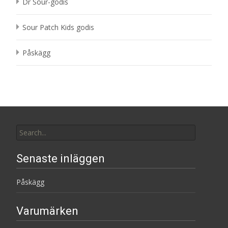
Dr Sour-godis
Sour Patch Kids godis
Påskägg
Search
for:
Senaste inläggen
Påskägg
Varumärken