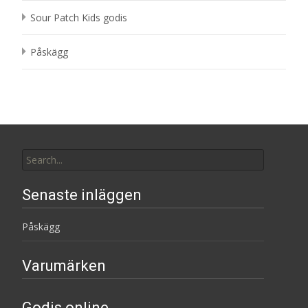
Sour Patch Kids godis
Påskägg
Search
for:
Senaste inläggen
Påskägg
Varumärken
Godis online