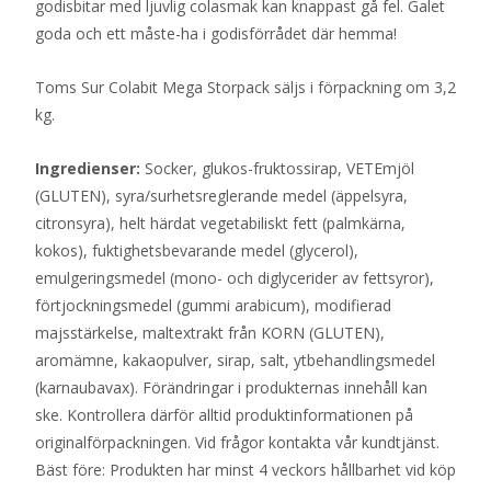
godisbitar med ljuvlig colasmak kan knappast gå fel. Galet
goda och ett måste-ha i godisförrådet där hemma!
Toms Sur Colabit Mega Storpack säljs i förpackning om 3,2
kg.
Ingredienser:
Socker, glukos-fruktossirap, VETEmjöl
(GLUTEN), syra/surhetsreglerande medel (äppelsyra,
citronsyra), helt härdat vegetabiliskt fett (palmkärna,
kokos), fuktighetsbevarande medel (glycerol),
emulgeringsmedel (mono- och diglycerider av fettsyror),
förtjockningsmedel (gummi arabicum), modifierad
majsstärkelse, maltextrakt från KORN (GLUTEN),
aromämne, kakaopulver, sirap, salt, ytbehandlingsmedel
(karnaubavax). Förändringar i produkternas innehåll kan
ske. Kontrollera därför alltid produktinformationen på
originalförpackningen. Vid frågor kontakta vår kundtjänst.
Bäst före: Produkten har minst 4 veckors hållbarhet vid köp