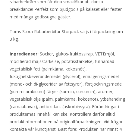
rabarberkräm som får dina smaklökar att dansa
breakdance! Perfekt som bjudgodis på kalaset eller festen
med många godissugna gäster.
Toms Stora Rabarberbitar Storpack säljs i förpackning om
3 kg.
Ingredienser:
Socker, glukos-fruktossirap, VETEmjöl,
modifierad majsstärkelse, potatisstärkelse, fullhärdad
vegetabilisk fett (palmkärna, kokosnöt),
fuktighetsbeverandemedel (glycerol), emulgeringsmedel
(mono- och di-glycerider av fettsyror), förtjockningsmedel
(gummi arabicum) färger (karmin, curcumin), aromer,
vegetabilisk olja (palm, palmkärna, kokosnöt), ytbehandling
(carnaubavax), antioxidant (askorbinsyra). Förändringar i
produkternas innehåll kan ske. Kontrollera därför alltid
produktinformationen på originalförpackningen. Vid frågor
kontakta vår kundtjänst. Bäst före: Produkten har minst 4