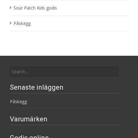
Sour Patch Kids godis
Påskägg
Search
for:
Senaste inläggen
Påskägg
Varumärken
Godis online