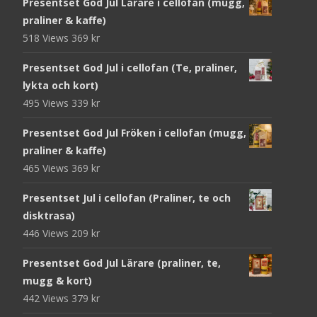
Presentset God Jul Lärare i cellofan (mugg,
praliner & kaffe)
518 Views
369
kr
Presentset God Jul i cellofan (Te, praliner,
lykta och kort)
495 Views
339
kr
Presentset God Jul Fröken i cellofan (mugg,
praliner & kaffe)
465 Views
369
kr
Presentset Jul i cellofan (Praliner, te och
disktrasa)
446 Views
209
kr
Presentset God Jul Lärare (praliner, te,
mugg & kort)
442 Views
379
kr