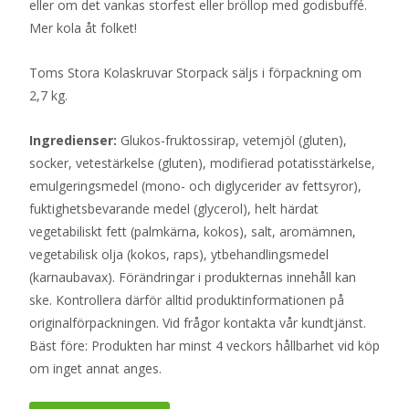
eller om det vankas storfest eller bröllop med godisbuffé.
Mer kola åt folket!
Toms Stora Kolaskruvar Storpack säljs i förpackning om
2,7 kg.
Ingredienser:
Glukos-fruktossirap, vetemjöl (gluten),
socker, vetestärkelse (gluten), modifierad potatisstärkelse,
emulgeringsmedel (mono- och diglycerider av fettsyror),
fuktighetsbevarande medel (glycerol), helt härdat
vegetabiliskt fett (palmkärna, kokos), salt, aromämnen,
vegetabilisk olja (kokos, raps), ytbehandlingsmedel
(karnaubavax). Förändringar i produkternas innehåll kan
ske. Kontrollera därför alltid produktinformationen på
originalförpackningen. Vid frågor kontakta vår kundtjänst.
Bäst före: Produkten har minst 4 veckors hållbarhet vid köp
om inget annat anges.