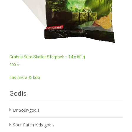
Grahns Sura Skallar Storpack – 14 x 60 g
200
kr
Läs mera & köp
Godis
Dr Sour-godis
Sour Patch Kids godis