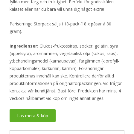
fyllda med färg och fruktighet. Perfekt för godisskålen,
kalaset eller när du bara vill unna dig något extra!
Pariserringe Storpack säljs i 18-pack (18 x påsar á 80
gram).
Ingredienser:
Glukos-fruktossirap, socker, gelatin, syra
(äppelsyra), aromämnen, vegetabilisk olja (kokos, raps),
ytbehandlingsmedel (karnaubavax), färgämnen (klorofyll-
kopparkomplex, kurkumin, karmin). Förändringar i
produkternas innehåll kan ske. Kontrollera därför alltid
produktinformationen på originalförpackningen. Vid frågor
kontakta vår kundtjänst. Bäst före: Produkten har minst 4
veckors hållbarhet vid köp om inget annat anges.
Läs mera & köp