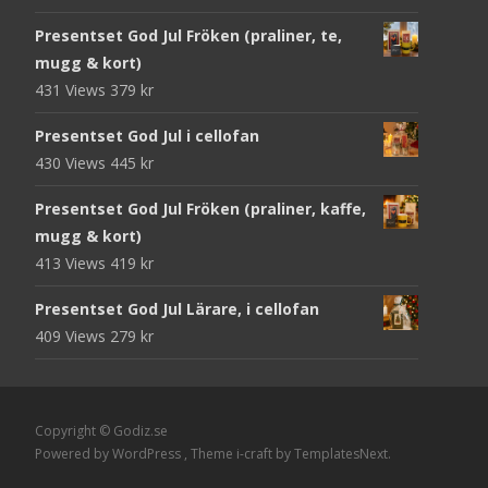
Presentset God Jul Fröken (praliner, te,
mugg & kort)
431 Views
379
kr
Presentset God Jul i cellofan
430 Views
445
kr
Presentset God Jul Fröken (praliner, kaffe,
mugg & kort)
413 Views
419
kr
Presentset God Jul Lärare, i cellofan
409 Views
279
kr
Copyright © Godiz.se
Powered by WordPress
, Theme
i-craft
by TemplatesNext.