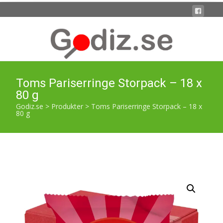
Toms Pariserringe Storpack – 18 x
80 g
Godiz.se
>
Produkter
>
Toms Pariserringe Storpack – 18 x
80 g