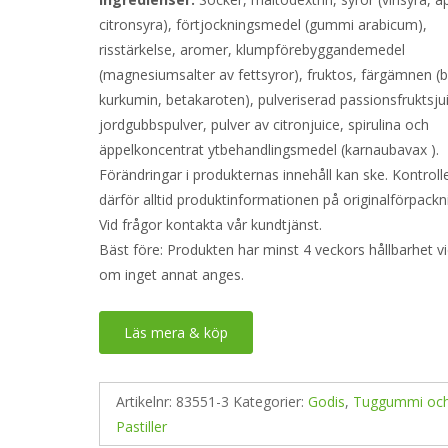
citronsyra), förtjockningsmedel (gummi arabicum),
risstärkelse, aromer, klumpförebyggandemedel
(magnesiumsalter av fettsyror), fruktos, färgämnen (b
kurkumin, betakaroten), pulveriserad passionsfruktsju
jordgubbspulver, pulver av citronjuice, spirulina och
äppelkoncentrat ytbehandlingsmedel (karnaubavax ).
Förändringar i produkternas innehåll kan ske. Kontroll
därför alltid produktinformationen på originalförpackn
Vid frågor kontakta vår kundtjänst.
Bäst före: Produkten har minst 4 veckors hållbarhet v
om inget annat anges.
Läs mera & köp
Artikelnr:
83551-3
Kategorier:
Godis
,
Tuggummi oc
Pastiller