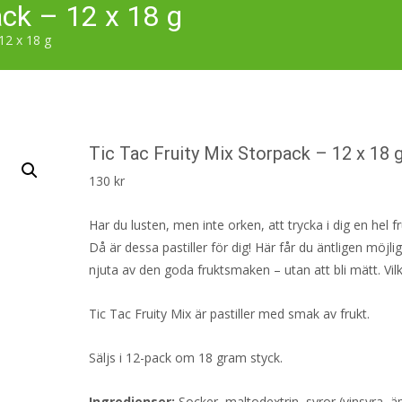
ack – 12 x 18 g
12 x 18 g
Tic Tac Fruity Mix Storpack – 12 x 18 
130
kr
Har du lusten, men inte orken, att trycka i dig en hel f
Då är dessa pastiller för dig! Här får du äntligen möjli
njuta av den goda fruktsmaken – utan att bli mätt. Vil
Tic Tac Fruity Mix är pastiller med smak av frukt.
Säljs i 12-pack om 18 gram styck.
Ingredienser:
Socker, maltodextrin, syror (vinsyra, ä