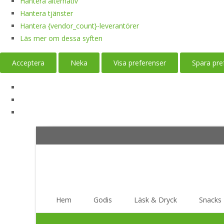
Hantera alternativ
Hantera tjänster
Hantera {vendor_count}-leverantörer
Läs mer om dessa syften
Acceptera
Neka
Visa preferenser
Spara pre
Skip
Hem
Godis
Läsk & Dryck
Snacks
to
content