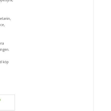
etanin,
ice,
era
ingen.
id köp
h