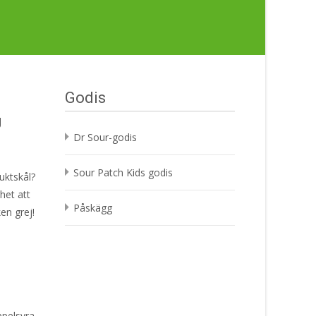
Godis
g
Dr Sour-godis
Sour Patch Kids godis
ruktskål?
ghet att
Påskägg
ken grej!
ppelsyra,