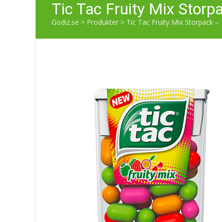
Tic Tac Fruity Mix Storp
Godiz.se
>
Produkter
>
Tic Tac Fruity Mix Storpack – 