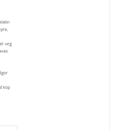
elatin
syra,
el: veg
avax:
d
ågor
id köp