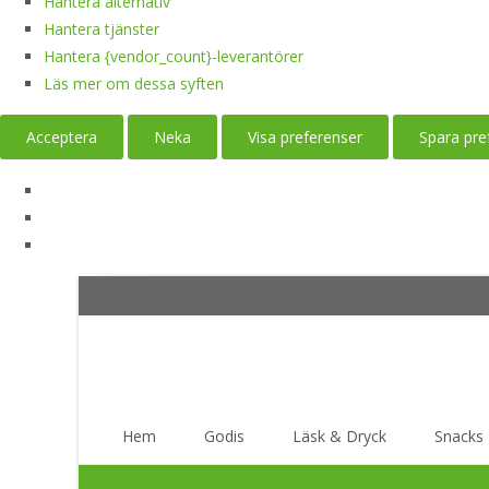
Hantera alternativ
Hantera tjänster
Hantera {vendor_count}-leverantörer
Läs mer om dessa syften
Acceptera
Neka
Visa preferenser
Spara pre
Skip
Hem
Godis
Läsk & Dryck
Snacks
to
content