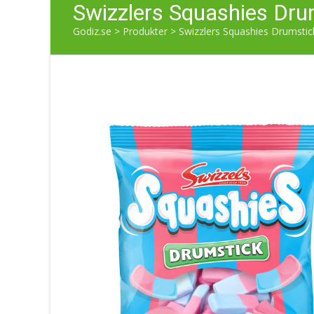
Swizzlers Squashies Dr
Godiz.se
>
Produkter
>
Swizzlers Squashies Drumsti