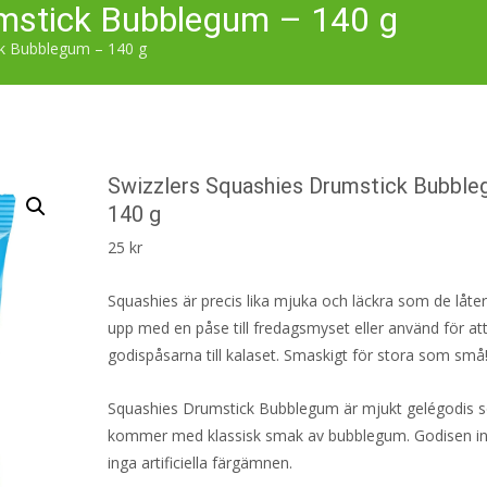
umstick Bubblegum – 140 g
ck Bubblegum – 140 g
Swizzlers Squashies Drumstick Bubbl
140 g
25
kr
Squashies är precis lika mjuka och läckra som de låte
upp med en påse till fredagsmyset eller använd för att 
godispåsarna till kalaset. Smaskigt för stora som små
Squashies Drumstick Bubblegum är mjukt gelégodis 
kommer med klassisk smak av bubblegum. Godisen in
inga artificiella färgämnen.