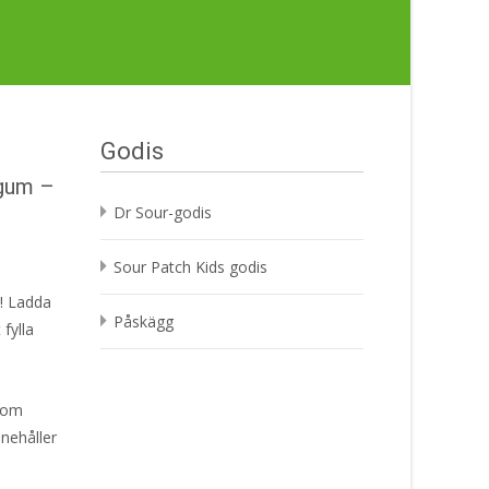
Godis
egum –
Dr Sour-godis
Sour Patch Kids godis
r! Ladda
Påskägg
fylla
!
som
nehåller