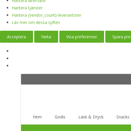
Hantera alternativ
Hantera tjänster
Hantera {vendor_count}-leverantörer
Läs mer om dessa syften
Acceptera
Neka
Visa preferenser
Spara pre
Skip
Hem
Godis
Läsk & Dryck
Snacks
to
content