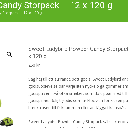
Candy Storpack – 12 x 120 g
 Storpack – 12 x 120 g
Sweet Ladybird Powder Candy Storpac
x 120 g
250
kr
Säg hej till ett surrande sött godis! Sweet Ladybird är e
godisupplevelse där varje liten nyckelpiga gömmer sm
godispulver i två olika smaker, som du dippar med til
godispinne. Roligt godis som är klockren för kidsen p
barnkalaset, till fiskdammen eller att lägga i kalaspåsa
Sweet Ladybird Powder Candy Storpack säljs i karton