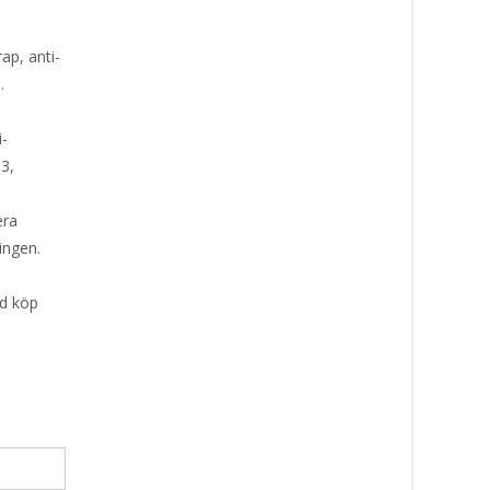
ap, anti-
.
i-
3,
era
ingen.
id köp