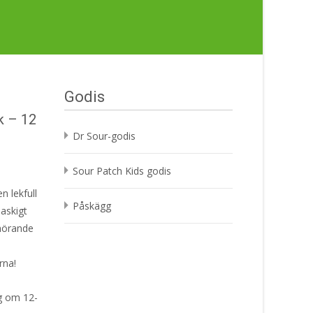
Godis
k – 12
Dr Sour-godis
Sour Patch Kids godis
n lekfull
Påskägg
askigt
lhörande
å
rna!
g om 12-