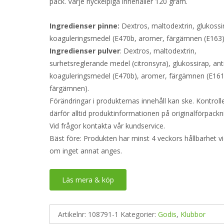
pack. Varje nyckelpiga innehåller 120 gram.
Ingredienser pinne:
Dextros, maltodextrin, glukossir
koaguleringsmedel (E470b, aromer, färgämnen (E163)
Ingredienser pulver
: Dextros, maltodextrin,
surhetsreglerande medel (citronsyra), glukossirap, ant
koaguleringsmedel (E470b), aromer, färgämnen (E161
färgämnen).
Förändringar i produkternas innehåll kan ske. Kontroll
därför alltid produktinformationen på originalförpackn
Vid frågor kontakta vår kundservice.
Bäst före: Produkten har minst 4 veckors hållbarhet v
om inget annat anges.
Läs mera & köp
Artikelnr:
108791-1
Kategorier:
Godis
,
Klubbor