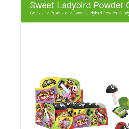
Sweet Ladybird Powder 
Godiz.se
>
Produkter
>
Sweet Ladybird Powder Candy