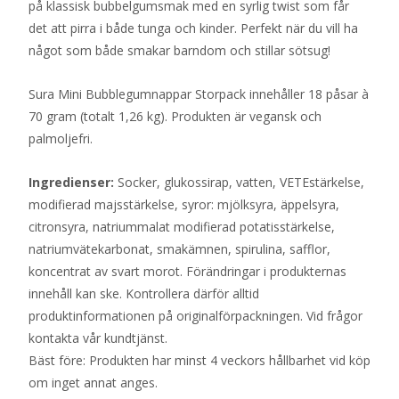
på klassisk bubbelgumsmak med en syrlig twist som får
det att pirra i både tunga och kinder. Perfekt när du vill ha
något som både smakar barndom och stillar sötsug!
Sura Mini Bubblegumnappar Storpack innehåller 18 påsar à
70 gram (totalt 1,26 kg). Produkten är vegansk och
palmoljefri.
Ingredienser:
Socker, glukossirap, vatten, VETEstärkelse,
modifierad majsstärkelse, syror: mjölksyra, äppelsyra,
citronsyra, natriummalat modifierad potatisstärkelse,
natriumvätekarbonat, smakämnen, spirulina, safflor,
koncentrat av svart morot. Förändringar i produkternas
innehåll kan ske. Kontrollera därför alltid
produktinformationen på originalförpackningen. Vid frågor
kontakta vår kundtjänst.
Bäst före: Produkten har minst 4 veckors hållbarhet vid köp
om inget annat anges.