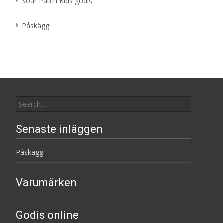
Sour Patch Kids godis
Påskägg
Search
for:
Senaste inläggen
Påskägg
Varumärken
Godis online