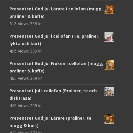
Presentset God Jul Lärare i cellofan (mugg,
praliner & kaffe)
518 Views
369
kr
Presentset God Jul i cellofan (Te, praliner,
lykta och kort)
495 Views
339
kr
Presentset God Jul Fröken i cellofan (mugg,
praliner & kaffe)
465 Views
369
kr
Presentset Jul i cellofan (Praliner, te och
disktrasa)
446 Views
209
kr
Presentset God Jul Lärare (praliner, te,
mugg & kort)
442 Views
379
kr