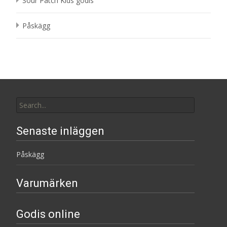
Sour Patch Kids godis
Påskägg
Search
for:
Senaste inläggen
Påskägg
Varumärken
Godis online