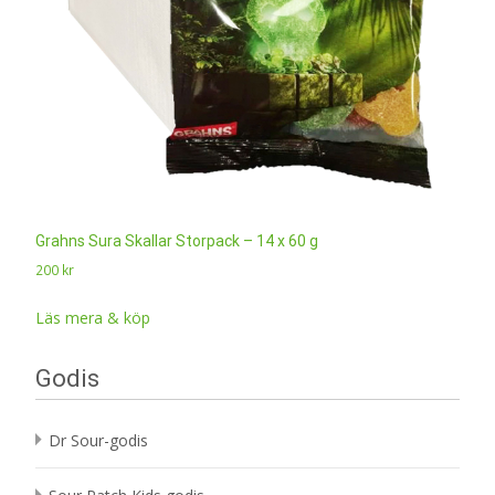
Grahns Sura Skallar Storpack – 14 x 60 g
200
kr
Läs mera & köp
Godis
Dr Sour-godis