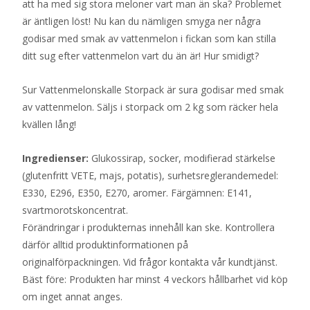
att ha med sig stora meloner vart man än ska? Problemet
är äntligen löst! Nu kan du nämligen smyga ner några
godisar med smak av vattenmelon i fickan som kan stilla
ditt sug efter vattenmelon vart du än är! Hur smidigt?
Sur Vattenmelonskalle Storpack är sura godisar med smak
av vattenmelon. Säljs i storpack om 2 kg som räcker hela
kvällen lång!
Ingredienser:
Glukossirap, socker, modifierad stärkelse
(glutenfritt VETE, majs, potatis), surhetsreglerandemedel:
E330, E296, E350, E270, aromer. Färgämnen: E141,
svartmorotskoncentrat.
Förändringar i produkternas innehåll kan ske. Kontrollera
därför alltid produktinformationen på
originalförpackningen. Vid frågor kontakta vår kundtjänst.
Bäst före: Produkten har minst 4 veckors hållbarhet vid köp
om inget annat anges.