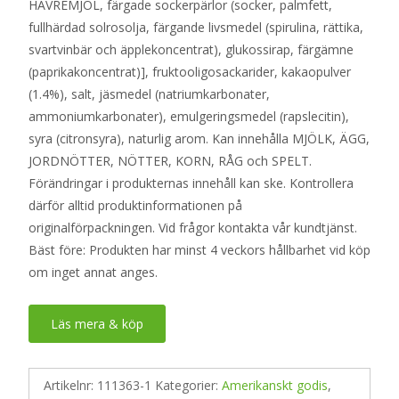
HAVREMJÖL, färgade sockerpärlor (socker, palmfett,
fullhärdad solrosolja, färgande livsmedel (spirulina, rättika,
svartvinbär och äpplekoncentrat), glukossirap, färgämne
(paprikakoncentrat)], fruktooligosackarider, kakaopulver
(1.4%), salt, jäsmedel (natriumkarbonater,
ammoniumkarbonater), emulgeringsmedel (rapslecitin),
syra (citronsyra), naturlig arom. Kan innehålla MJÖLK, ÄGG,
JORDNÖTTER, NÖTTER, KORN, RÅG och SPELT.
Förändringar i produkternas innehåll kan ske. Kontrollera
därför alltid produktinformationen på
originalförpackningen. Vid frågor kontakta vår kundtjänst.
Bäst före: Produkten har minst 4 veckors hållbarhet vid köp
om inget annat anges.
Läs mera & köp
Artikelnr:
111363-1
Kategorier:
Amerikanskt godis
,