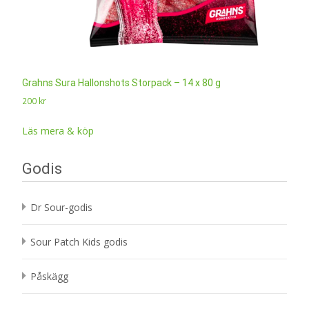
Grahns Sura Hallonshots Storpack – 14 x 80 g
200
kr
Läs mera & köp
Godis
Dr Sour-godis
Sour Patch Kids godis
Påskägg