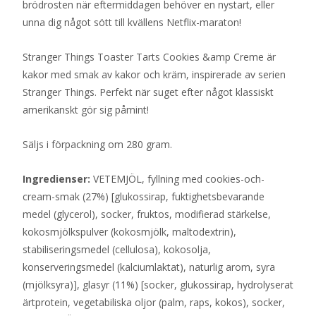
brödrosten när eftermiddagen behöver en nystart, eller
unna dig något sött till kvällens Netflix-maraton!
Stranger Things Toaster Tarts Cookies &amp Creme är
kakor med smak av kakor och kräm, inspirerade av serien
Stranger Things. Perfekt när suget efter något klassiskt
amerikanskt gör sig påmint!
Säljs i förpackning om 280 gram.
Ingredienser:
VETEMJÖL, fyllning med cookies-och-
cream-smak (27%) [glukossirap, fuktighetsbevarande
medel (glycerol), socker, fruktos, modifierad stärkelse,
kokosmjölkspulver (kokosmjölk, maltodextrin),
stabiliseringsmedel (cellulosa), kokosolja,
konserveringsmedel (kalciumlaktat), naturlig arom, syra
(mjölksyra)], glasyr (11%) [socker, glukossirap, hydrolyserat
ärtprotein, vegetabiliska oljor (palm, raps, kokos), socker,