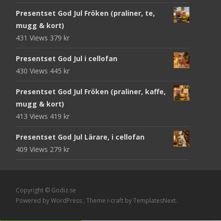
Presentset God Jul Fröken (praliner, te,
mugg & kort)
431 Views
379
kr
Presentset God Jul i cellofan
430 Views
445
kr
Presentset God Jul Fröken (praliner, kaffe,
mugg & kort)
413 Views
419
kr
Presentset God Jul Lärare, i cellofan
409 Views
279
kr
Copyright © Godiz.se
Powered by WordPress
, Theme
i-craft
by TemplatesNext.