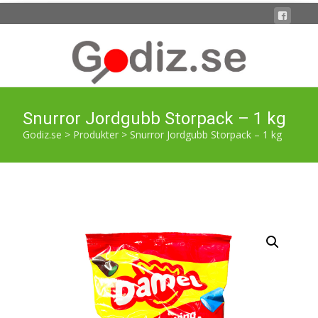
Snurror Jordgubb Storpack – 1 kg
Godiz.se
>
Produkter
>
Snurror Jordgubb Storpack – 1 kg