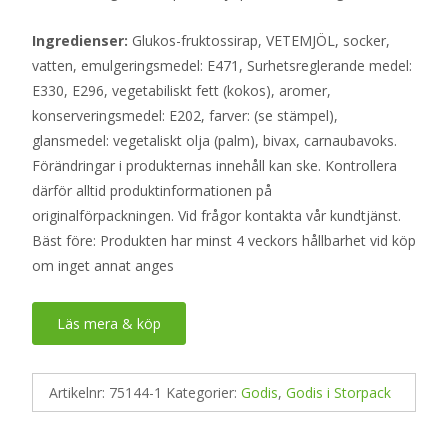
Ingredienser:
Glukos-fruktossirap, VETEMJÖL, socker,
vatten, emulgeringsmedel: E471, Surhetsreglerande medel:
E330, E296, vegetabiliskt fett (kokos), aromer,
konserveringsmedel: E202, farver: (se stämpel),
glansmedel: vegetaliskt olja (palm), bivax, carnaubavoks.
Förändringar i produkternas innehåll kan ske. Kontrollera
därför alltid produktinformationen på
originalförpackningen. Vid frågor kontakta vår kundtjänst.
Bäst före: Produkten har minst 4 veckors hållbarhet vid köp
om inget annat anges
Läs mera & köp
Artikelnr:
75144-1
Kategorier:
Godis
,
Godis i Storpack