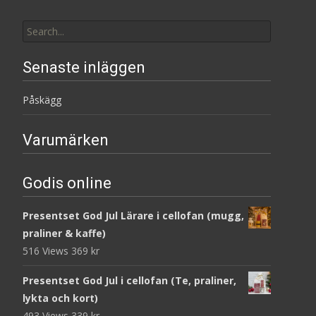
Search
for:
Senaste inläggen
Påskägg
Varumärken
Godis online
Presentset God Jul Lärare i cellofan (mugg,
praliner & kaffe)
516 Views
369
kr
Presentset God Jul i cellofan (Te, praliner,
lykta och kort)
493 Views
339
kr