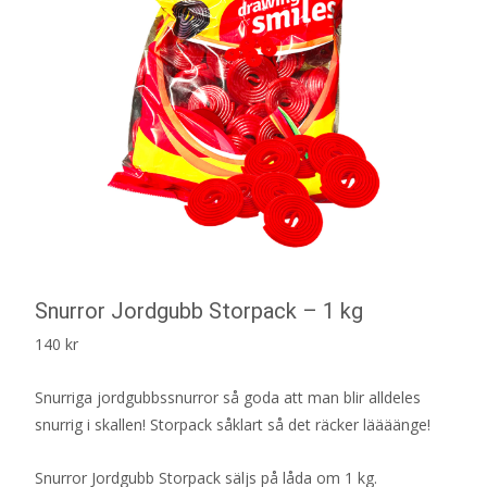
Snurror Jordgubb Storpack – 1 kg
140
kr
Snurriga jordgubbssnurror så goda att man blir alldeles
snurrig i skallen! Storpack såklart så det räcker läääänge!
Snurror Jordgubb Storpack säljs på låda om 1 kg.