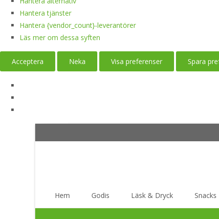
Hantera alternativ
Hantera tjänster
Hantera {vendor_count}-leverantörer
Läs mer om dessa syften
Acceptera
Neka
Visa preferenser
Spara pre
Skip
Hem
Godis
Läsk & Dryck
Snacks
to
content