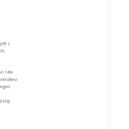
ölk ),
l),
nen 14%
ontrollera
ingen.
id köp