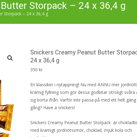
Butter Storpack – 24 x 36,4 g
r Storpack – 24 x 36,4 g
Snickers Creamy Peanut Butter Storpa
24 x 36,4 g
350
kr
En klassiker i nytappning! Nu med ÄNNU mer jordnött
krämig fyllning som gör dessa godbitar otroligt svåra a
sig borta ifrån. Varför inte passa på med ett helt gäng
gång? Have a snickers!
Snickers Creamy Peanut Butter Storpack är chokladbit
med krämigt jordnötssmör, choklad, mjuk kola och