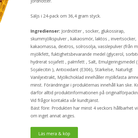
jordnötter.
Säljs i 24-pack om 36,4 gram styck.
Ingredienser:
Jordnötter , socker, glukossirap,
skummjölkspulver , kakaosmör, laktos , invertsocker,
kakaomassa, dextros, solrosolja, vasslepulver (från mj
mjölkfett, fuktighetsbevarande medel (glycerol, sorbito
hydrerat sojafett , palmfett , Salt, Emulgeringsmedel (
Sojalecitin ), Antioxidant (E306), Stärkelse, Naturligt
Vaniljextrakt, Mjölkchoklad innehåller mjölkfasta äm
minst. Förändringar i produkternas innehåll kan ske. K
därför alltid produktinformationen på originalförpackn
Vid frågor kontakta vår kundtjänst.
Bäst före: Produkten har minst 4 veckors hållbarhet v
om inget annat anges.
Läs mera & köp