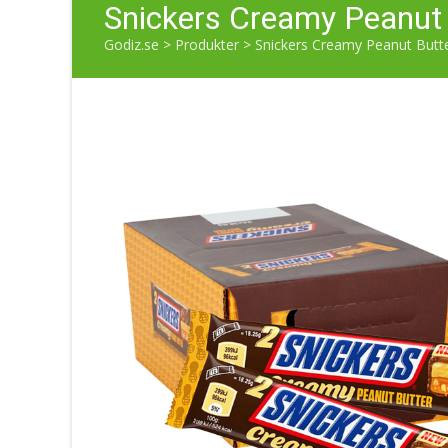
Snickers Creamy Peanut 
Godiz.se
>
Produkter
>
Snickers Creamy Peanut Butte