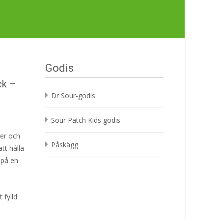
Godis
ck –
Dr Sour-godis
Sour Patch Kids godis
er och
Påskägg
tt hålla
 på en
 fylld