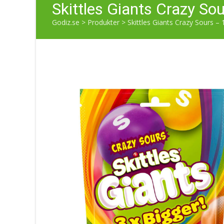
Skittles Giants Crazy So
Godiz.se
>
Produkter
>
Skittles Giants Crazy Sours – 