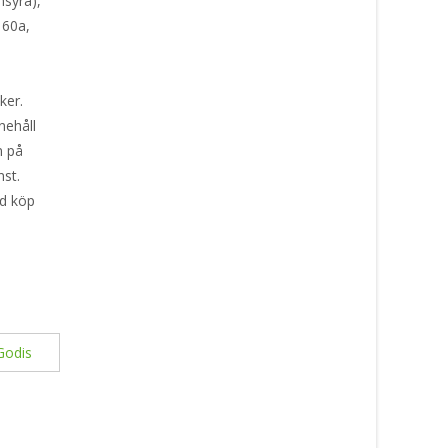
nsyra),
160a,
l
ker.
nehåll
n på
nst.
id köp
Godis