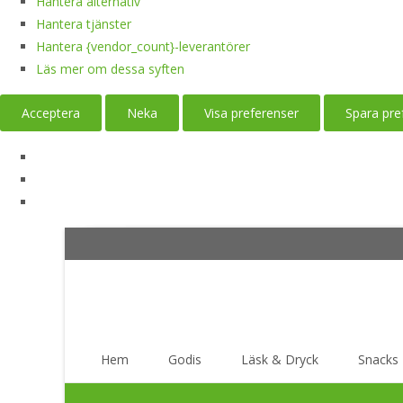
Hantera alternativ
Hantera tjänster
Hantera {vendor_count}-leverantörer
Läs mer om dessa syften
Acceptera
Neka
Visa preferenser
Spara pre
Skip
Hem
Godis
Läsk & Dryck
Snacks
to
content