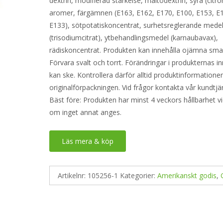
dextrin, modifierad stärkelse, maltodextrin, syra (citro
aromer, färgämnen (E163, E162, E170, E100, E153, E
E133), sötpotatiskoncentrat, surhetsreglerande mede
(trisodiumcitrat), ytbehandlingsmedel (karnaubavax),
rädiskoncentrat. Produkten kan innehålla ojämna sma
Förvara svalt och torrt. Förändringar i produkternas in
kan ske. Kontrollera därför alltid produktinformatione
originalförpackningen. Vid frågor kontakta vår kundtjä
Bäst före: Produkten har minst 4 veckors hållbarhet v
om inget annat anges.
Läs mera & köp
Artikelnr:
105256-1
Kategorier:
Amerikanskt godis
,