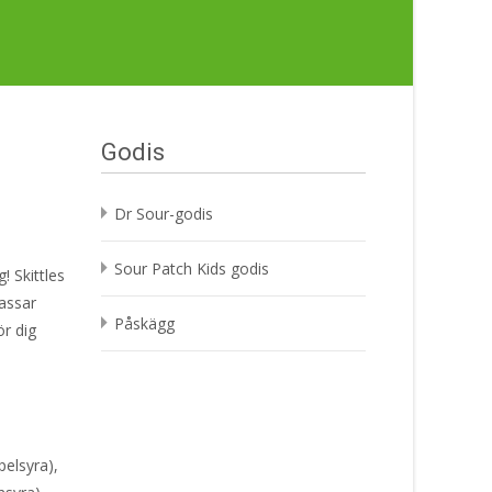
Godis
Dr Sour-godis
Sour Patch Kids godis
! Skittles
passar
Påskägg
ör dig
pelsyra),