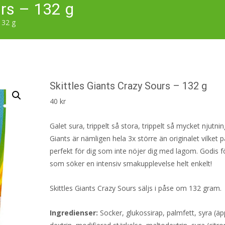
urs – 132 g
132 g
Skittles Giants Crazy Sours – 132 g
40
kr
Galet sura, trippelt så stora, trippelt så mycket njutning
Giants är nämligen hela 3x större än originalet vilket 
perfekt för dig som inte nöjer dig med lagom. Godis f
som söker en intensiv smakupplevelse helt enkelt!
Skittles Giants Crazy Sours säljs i påse om 132 gram.
Ingredienser:
Socker, glukossirap, palmfett, syra (äp