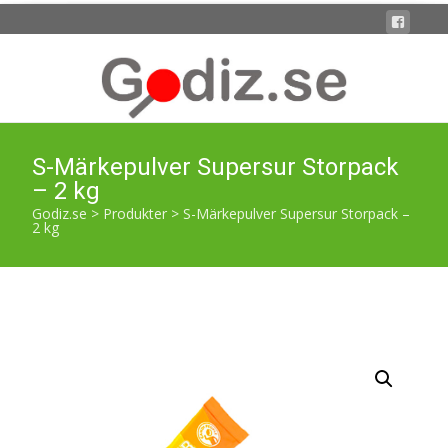
S-Märkepulver Supersur Storpack
– 2 kg
Godiz.se
>
Produkter
>
S-Märkepulver Supersur Storpack –
2 kg