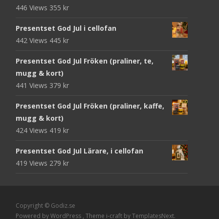
446 Views
355
kr
Presentset God Jul i cellofan
442 Views
445
kr
Presentset God Jul Fröken (praliner, te,
mugg & kort)
441 Views
379
kr
Presentset God Jul Fröken (praliner, kaffe,
mugg & kort)
424 Views
419
kr
Presentset God Jul Lärare, i cellofan
419 Views
279
kr
Copyright © Godiz.se
Powered by WordPress
, Theme
i-craft
by TemplatesNext.