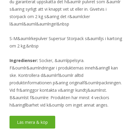
du garanterat uppskatta det h&aumlr pulvret som &aumlr
s&aring syrligt att vi knappt vet ut eller in. Givetvis i
storpack om 2 kg s&aring det r&aumlcker
l&auml&auml&aumlnge!&nbsp
S-M&aumlrkepulver Supersur Storpack s&aumlljs i kartong
om 2 kg.&nbsp
Ingredienser:
Socker, &aumlppelsyra.
F&oumlr&aumlndringar i produkternas inneh&aringll kan
ske. Kontrollera d&aumlrf&oumlr alltid
produktinformationen p&aring originalf&oumlrpackningen.
Vid fr&aringgor kontakta v&aringr kundtj&aumlnst.
B&aumlst f&oumlre: Produkten har minst 4 veckors
h&aringllbarhet vid k&oumlp om inget annat anges.
Läs mera & köp