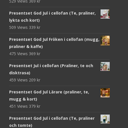
529 Views
369
kr
Presentset God Jul i cellofan (Te, praliner,
lykta och kort)
509 Views
339
kr
Presentset God Jul Fröken i cellofan (mugg,
praliner & kaffe)
475 Views
369
kr
Presentset Jul i cellofan (Praliner, te och
disktrasa)
459 Views
209
kr
Presentset God Jul Lärare (praliner, te,
mugg & kort)
451 Views
379
kr
Presentset God Jul i cellofan (Te, praliner
och tomte)