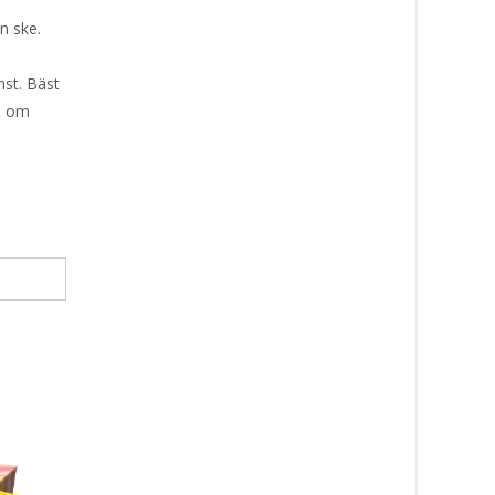
n ske.
nst. Bäst
öp om