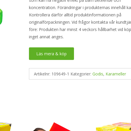
som kan ha negativ effekt på barn beteende och
koncentration. Förändringar i produkternas innehåll ka
Kontrollera därför alltid produktinformationen på
originalförpackningen. Vid frågor kontakta vår kundtjä
före: Produkten har minst 4 veckors hållbarhet vid k
inget annat anges.
Läs mera & köp
Artikelnr:
109649-1
Kategorier:
Godis
,
Karameller