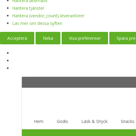
Hantera alternativ
Hantera tjänster
Hantera {vendor_count}-leverantörer
Läs mer om dessa syften
Acceptera
Neka
Visa preferenser
Spara pre
Skip
Hem
Godis
Läsk & Dryck
Snacks
to
content