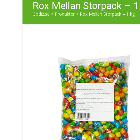
Rox Mellan Storpack – 1
Godiz.se
>
Produkter
>
Rox Mellan Storpack – 1 kg