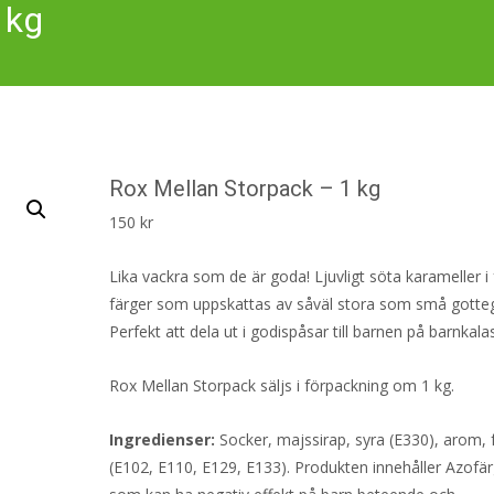
 kg
Rox Mellan Storpack – 1 kg
150
kr
Lika vackra som de är goda! Ljuvligt söta karameller i 
färger som uppskattas av såväl stora som små gotteg
Perfekt att dela ut i godispåsar till barnen på barnkala
Rox Mellan Storpack säljs i förpackning om 1 kg.
Ingredienser:
Socker, majssirap, syra (E330), arom, 
(E102, E110, E129, E133). Produkten innehåller Azof