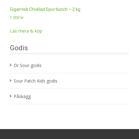
Gigantisk Choklad Sportlunch – 2 kg
1 000
kr
Läs mera & köp
Godis
Dr Sour-godis
Sour Patch Kids godis
Påskägg
Search