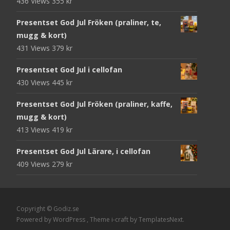
436 Views
355
kr
Presentset God Jul Fröken (praliner, te,
mugg & kort)
431 Views
379
kr
Presentset God Jul i cellofan
430 Views
445
kr
Presentset God Jul Fröken (praliner, kaffe,
mugg & kort)
413 Views
419
kr
Presentset God Jul Lärare, i cellofan
409 Views
279
kr
Copyright © Godiz.se
Powered by WordPress
, Theme
i-craft
by TemplatesNext.