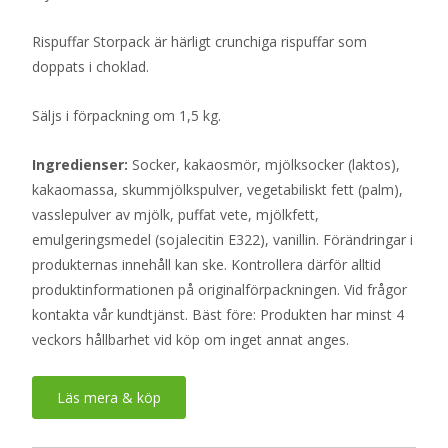
Rispuffar Storpack är härligt crunchiga rispuffar som
doppats i choklad.
Säljs i förpackning om 1,5 kg.
Ingredienser:
Socker, kakaosmör, mjölksocker (laktos),
kakaomassa, skummjölkspulver, vegetabiliskt fett (palm),
vasslepulver av mjölk, puffat vete, mjölkfett,
emulgeringsmedel (sojalecitin E322), vanillin. Förändringar i
produkternas innehåll kan ske. Kontrollera därför alltid
produktinformationen på originalförpackningen. Vid frågor
kontakta vår kundtjänst. Bäst före: Produkten har minst 4
veckors hållbarhet vid köp om inget annat anges.
Läs mera & köp