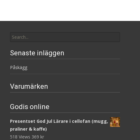
Search
for:
Senaste inläggen
Påskägg
Varumärken
Godis online
Presentset God Jul Lärare i cellofan (mugg,
praliner & kaffe)
518 Views
369
kr