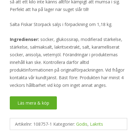
så att ett kilo inte känns alltför kämpigt att mumsa i sig.
Perfekt att ha på lager när suget slår till!
Salta Fiskar Storpack säljs i förpackning om 1,18 kg.
Ingredienser:
socker, glukossirap, modifierad stärkelse,
stärkelse, salmiaksalt, lakritsextrakt, salt, karamelliserat
socker, anisolja, vetemjöl. Förändringar i produkternas
innehåll kan ske. Kontrollera därför alltid
produktinformationen på originalförpackningen. Vid frågor
kontakta vår kundtjänst. Bäst före: Produkten har minst 4
veckors hållbarhet vid köp om inget annat anges.
Läs mera & köp
Artikelnr:
108757-1
Kategorier:
Godis
,
Lakrits