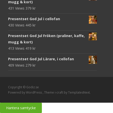
mugg & kort)
431 Views
379
kr
Presentset God Jul i cellofan
430 Views
445
kr
Presentset God Jul Fröken (praliner, kaffe,
mugg & kort)
413 Views
419
kr
Presentset God Jul Lärare, i cellofan
409 Views
279
kr
Copyright © Godiz.se
Powered by WordPress
, Theme
i-craft
by TemplatesNext.
Hantera samtycke