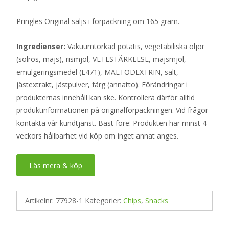
Pringles Original säljs i förpackning om 165 gram.
Ingredienser:
Vakuumtorkad potatis, vegetabiliska oljor
(solros, majs), rismjöl, VETESTÄRKELSE, majsmjöl,
emulgeringsmedel (E471), MALTODEXTRIN, salt,
jästextrakt, jästpulver, färg (annatto). Förändringar i
produkternas innehåll kan ske. Kontrollera därför alltid
produktinformationen på originalförpackningen. Vid frågor
kontakta vår kundtjänst. Bäst före: Produkten har minst 4
veckors hållbarhet vid köp om inget annat anges.
Läs mera & köp
Artikelnr:
77928-1
Kategorier:
Chips
,
Snacks