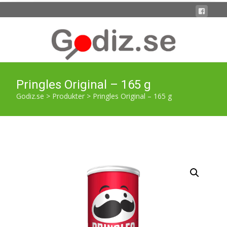
Pringles Original – 165 g
Godiz.se
>
Produkter
>
Pringles Original – 165 g