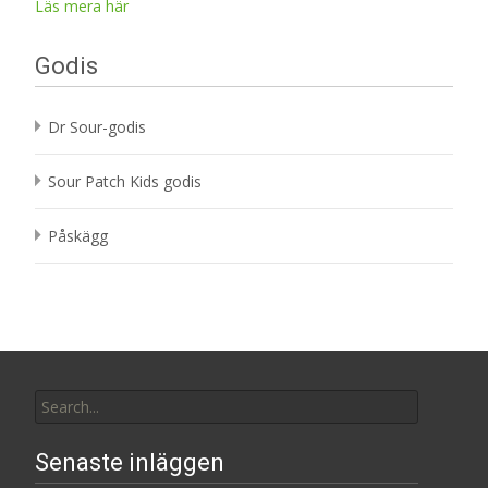
Läs mera här
Godis
Dr Sour-godis
Sour Patch Kids godis
Påskägg
Search
for:
Senaste inläggen