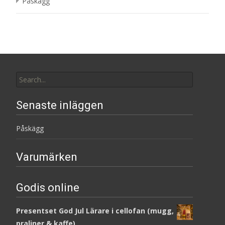
Påskägg
Search
for:
Senaste inläggen
Påskägg
Varumärken
Godis online
Presentset God Jul Lärare i cellofan (mugg,
praliner & kaffe)