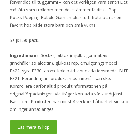
förvandlas till tuggummi – kan det verkligen vara sant?! Det
må låta som trolldom men det stämmer faktiskt. Pop
Rocks Popping Bubble Gum smakar tutti frutti och är en
favorit hos både stora barn och små vuxna!
Säljs i 50-pack.
Ingredienser:
Socker, laktos (mjölk), gummibas
(innehåller sojalecitin), glukossirap, emulgeringsmedel
E422, syra E330, arom, koldioxid, antioxidationsmedel BHT
E321. Förändringar i produkternas innehåll kan ske.
Kontrollera därför alltid produktinformationen på
originalförpackningen. Vid frågor kontakta vår kundtjänst.
Bäst före: Produkten har minst 4 veckors hållbarhet vid köp
om inget annat anges.
Läs mera & köp