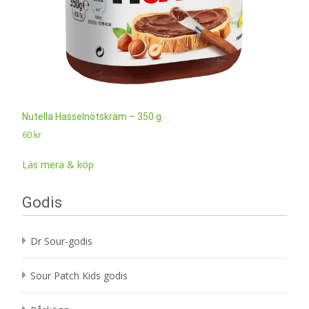
Nutella Hasselnötskräm – 350 g
60
kr
Läs mera & köp
Godis
Dr Sour-godis
Sour Patch Kids godis