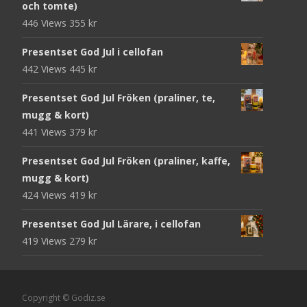
och tomte)
446 Views
355
kr
Presentset God Jul i cellofan
442 Views
445
kr
Presentset God Jul Fröken (praliner, te,
mugg & kort)
441 Views
379
kr
Presentset God Jul Fröken (praliner, kaffe,
mugg & kort)
424 Views
419
kr
Presentset God Jul Lärare, i cellofan
419 Views
279
kr
Copyright © Godiz.se