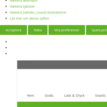
Hantera alternativ
Hantera tjänster
Hantera {vendor_count}-leverantörer
Läs mer om dessa syften
Acceptera
Neka
Visa preferenser
Spara pre
Skip
Hem
Godis
Läsk & Dryck
Snacks
to
content