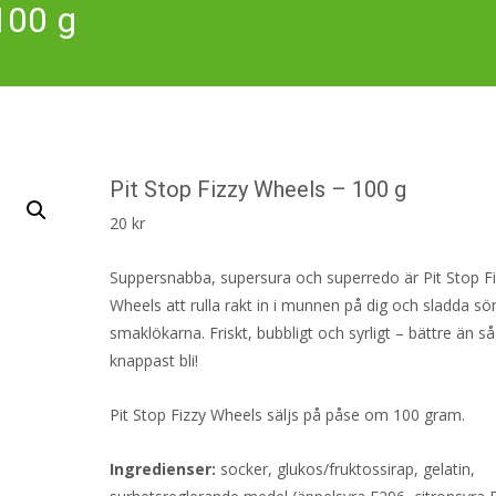
100 g
Pit Stop Fizzy Wheels – 100 g
20
kr
Suppersnabba, supersura och superredo är Pit Stop F
Wheels att rulla rakt in i munnen på dig och sladda sö
smaklökarna. Friskt, bubbligt och syrligt – bättre än s
knappast bli!
Pit Stop Fizzy Wheels säljs på påse om 100 gram.
Ingredienser:
socker, glukos/fruktossirap, gelatin,