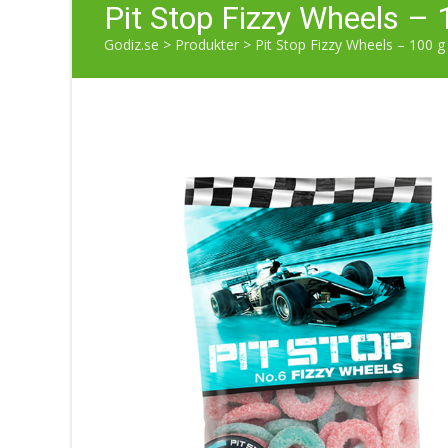
Pit Stop Fizzy Wheels – 
Godiz.se
>
Produkter
>
Pit Stop Fizzy Wheels – 100 g