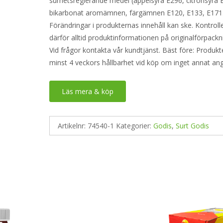
surhetsreglerande medel (äppelsyra E296, citronsyra 
bikarbonat aromämnen, färgämnen E120, E133, E171
Förändringar i produkternas innehåll kan ske. Kontroll
därför alltid produktinformationen på originalförpackn
Vid frågor kontakta vår kundtjänst. Bäst före: Produkt
minst 4 veckors hållbarhet vid köp om inget annat an
Läs mera & köp
Artikelnr:
74540-1
Kategorier:
Godis
,
Surt Godis