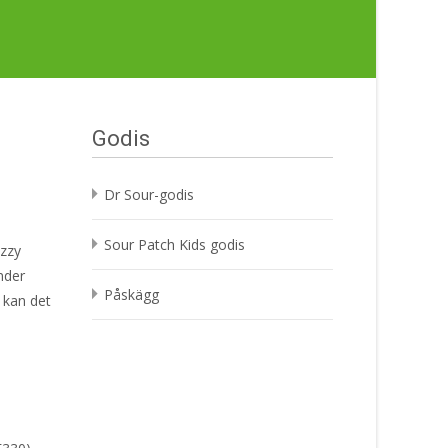
Godis
Dr Sour-godis
Sour Patch Kids godis
izzy
nder
Påskägg
å kan det