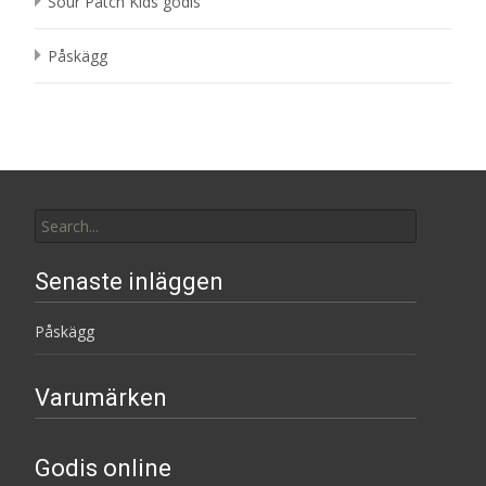
Sour Patch Kids godis
Påskägg
Search
for:
Senaste inläggen
Påskägg
Varumärken
Godis online