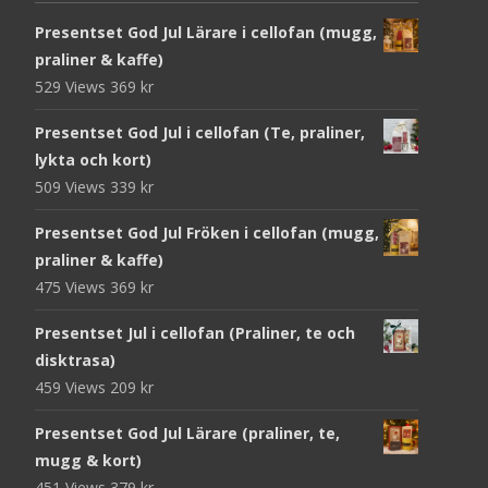
Presentset God Jul Lärare i cellofan (mugg,
praliner & kaffe)
529 Views
369
kr
Presentset God Jul i cellofan (Te, praliner,
lykta och kort)
509 Views
339
kr
Presentset God Jul Fröken i cellofan (mugg,
praliner & kaffe)
475 Views
369
kr
Presentset Jul i cellofan (Praliner, te och
disktrasa)
459 Views
209
kr
Presentset God Jul Lärare (praliner, te,
mugg & kort)
451 Views
379
kr