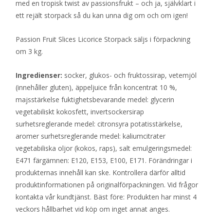
med en tropisk twist av passionsfrukt – och ja, självklart i
ett rejält storpack så du kan unna dig om och om igen!
Passion Fruit Slices Licorice Storpack säljs i förpackning
om 3 kg.
Ingredienser:
socker, glukos- och fruktossirap, vetemjöl
(innehåller gluten), äppeljuice från koncentrat 10 %,
majsstärkelse fuktighetsbevarande medel: glycerin
vegetabiliskt kokosfett, invertsockersirap
surhetsreglerande medel: citronsyra potatisstärkelse,
aromer surhetsreglerande medel: kaliumcitrater
vegetabiliska oljor (kokos, raps), salt emulgeringsmedel:
E471 färgämnen: E120, E153, E100, E171. Förändringar i
produkternas innehåll kan ske. Kontrollera därför alltid
produktinformationen på originalförpackningen. Vid frågor
kontakta vår kundtjänst. Bäst före: Produkten har minst 4
veckors hållbarhet vid köp om inget annat anges.