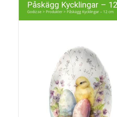
Påskägg Kycklingar – 1
Godiz.se
>
Produkter
>
Påskägg Kycklingar – 12 cm