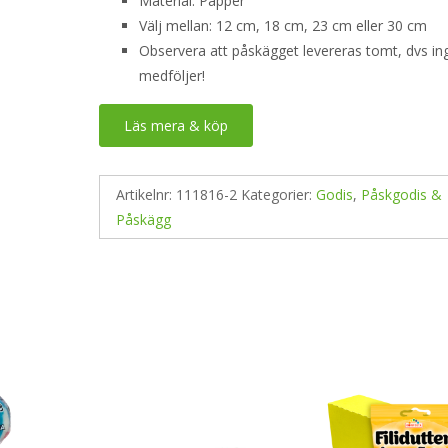
Material: Papper
Välj mellan: 12 cm, 18 cm, 23 cm eller 30 cm
Observera att påskägget levereras tomt, dvs in
medföljer!
Läs mera & köp
Artikelnr:
111816-2
Kategorier:
Godis
,
Påskgodis &
Påskägg