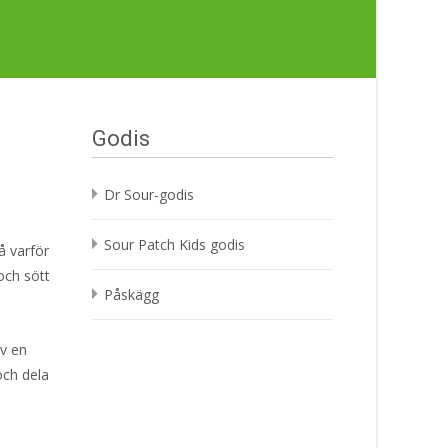
Godis
Dr Sour-godis
Sour Patch Kids godis
så varför
 och sött
Påskägg
av en
och dela