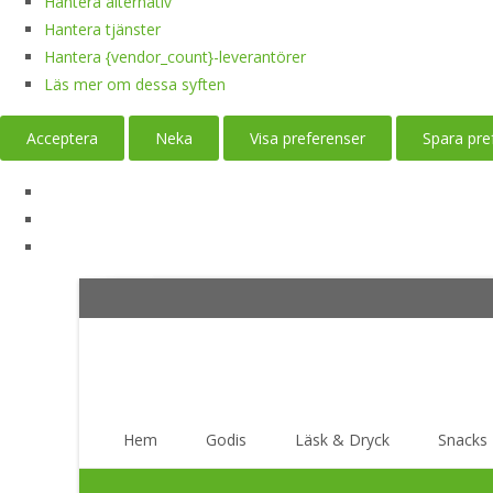
Hantera alternativ
Hantera tjänster
Hantera {vendor_count}-leverantörer
Läs mer om dessa syften
Acceptera
Neka
Visa preferenser
Spara pre
Skip
Hem
Godis
Läsk & Dryck
Snacks
to
content