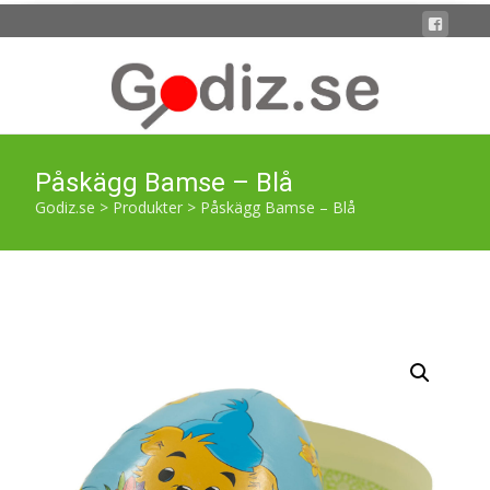
Påskägg Bamse – Blå
Godiz.se
>
Produkter
>
Påskägg Bamse – Blå