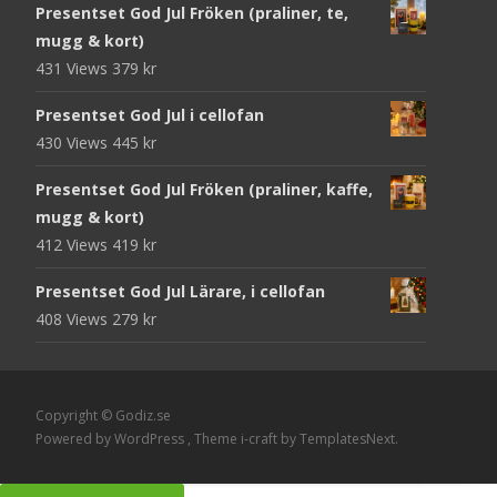
Presentset God Jul Fröken (praliner, te,
mugg & kort)
431 Views
379
kr
Presentset God Jul i cellofan
430 Views
445
kr
Presentset God Jul Fröken (praliner, kaffe,
mugg & kort)
412 Views
419
kr
Presentset God Jul Lärare, i cellofan
408 Views
279
kr
Copyright © Godiz.se
Powered by WordPress
, Theme
i-craft
by TemplatesNext.