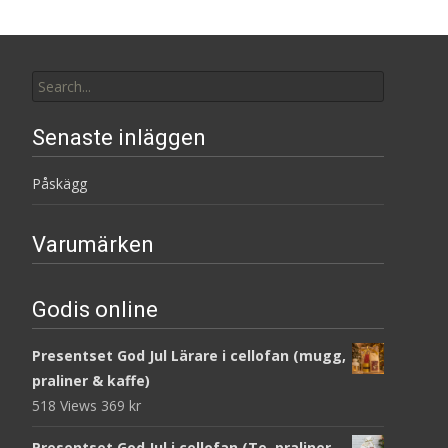
Search
for:
Senaste inläggen
Påskägg
Varumärken
Godis online
Presentset God Jul Lärare i cellofan (mugg,
praliner & kaffe)
518 Views
369
kr
Presentset God Jul i cellofan (Te, praliner,