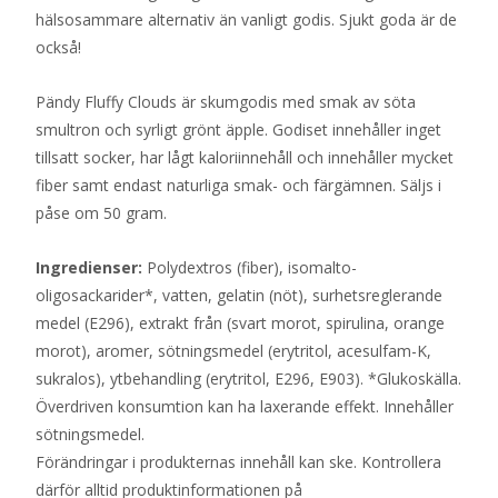
hälsosammare alternativ än vanligt godis. Sjukt goda är de
också!
Pändy Fluffy Clouds är skumgodis med smak av söta
smultron och syrligt grönt äpple. Godiset innehåller inget
tillsatt socker, har lågt kaloriinnehåll och innehåller mycket
fiber samt endast naturliga smak- och färgämnen. Säljs i
påse om 50 gram.
Ingredienser:
Polydextros (fiber), isomalto-
oligosackarider*, vatten, gelatin (nöt), surhetsreglerande
medel (E296), extrakt från (svart morot, spirulina, orange
morot), aromer, sötningsmedel (erytritol, acesulfam-K,
sukralos), ytbehandling (erytritol, E296, E903). *Glukoskälla.
Överdriven konsumtion kan ha laxerande effekt. Innehåller
sötningsmedel.
Förändringar i produkternas innehåll kan ske. Kontrollera
därför alltid produktinformationen på