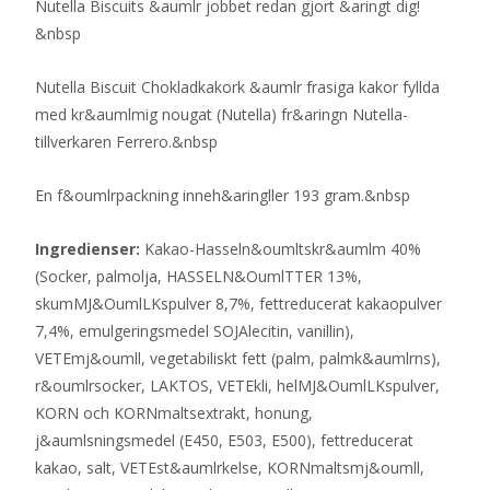
Nutella Biscuits &aumlr jobbet redan gjort &aringt dig!
&nbsp
Nutella Biscuit Chokladkakork &aumlr frasiga kakor fyllda
med kr&aumlmig nougat (Nutella) fr&aringn Nutella-
tillverkaren Ferrero.&nbsp
En f&oumlrpackning inneh&aringller 193 gram.&nbsp
Ingredienser:
Kakao-Hasseln&oumltskr&aumlm 40%
(Socker, palmolja, HASSELN&OumlTTER 13%,
skumMJ&OumlLKspulver 8,7%, fettreducerat kakaopulver
7,4%, emulgeringsmedel SOJAlecitin, vanillin),
VETEmj&oumll, vegetabiliskt fett (palm, palmk&aumlrns),
r&oumlrsocker, LAKTOS, VETEkli, helMJ&OumlLKspulver,
KORN och KORNmaltsextrakt, honung,
j&aumlsningsmedel (E450, E503, E500), fettreducerat
kakao, salt, VETEst&aumlrkelse, KORNmaltsmj&oumll,