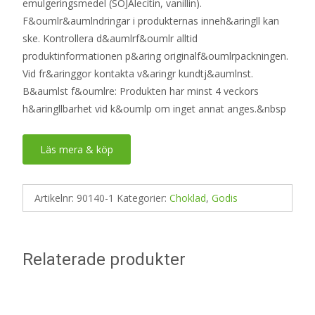
emulgeringsmedel (SOJAlecitin, vanillin).
F&oumlr&aumlndringar i produkternas inneh&aringll kan
ske. Kontrollera d&aumlrf&oumlr alltid
produktinformationen p&aring originalf&oumlrpackningen.
Vid fr&aringgor kontakta v&aringr kundtj&aumlnst.
B&aumlst f&oumlre: Produkten har minst 4 veckors
h&aringllbarhet vid k&oumlp om inget annat anges.&nbsp
Läs mera & köp
Artikelnr:
90140-1
Kategorier:
Choklad
,
Godis
Relaterade produkter