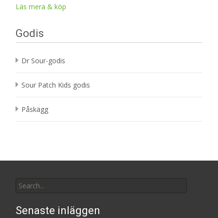
Läs mera & köp
Godis
Dr Sour-godis
Sour Patch Kids godis
Påskägg
Search
for:
Senaste inläggen