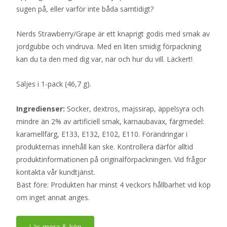
sugen på, eller varför inte båda samtidigt?
Nerds Strawberry/Grape är ett knaprigt godis med smak av
jordgubbe och vindruva. Med en liten smidig förpackning
kan du ta den med dig var, när och hur du vill. Läckert!
Säljes i 1-pack (46,7 g).
Ingredienser:
Socker, dextros, majssirap, äppelsyra och
mindre än 2% av artificiell smak, karnaubavax, färgmedel:
karamellfärg, E133, E132, E102, E110. Förändringar i
produkternas innehåll kan ske. Kontrollera därför alltid
produktinformationen på originalförpackningen. Vid frågor
kontakta vår kundtjänst.
Bäst före: Produkten har minst 4 veckors hållbarhet vid köp
om inget annat anges.
Läs mera & köp