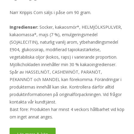
Narr Krippis Corn säljs i påse om 90 gram.
Ingredienser:
Socker, kakaosmör*, HELMJÖLKSPULVER,
kakaomassa*, majs (7 %), emulgeringsmedel
(SOJALECITIN), naturlig vanilj arom, ytbehandlingsmedel
E904, glukossirap, modifierad tapiokastärkelse,
vegetabiliska oljor (kokos, raps) i varierande proportion.
Mjölkchokladen innehåller min 30 % kakaoingredienser.
Spår av HASSELNÖT, CASHEWNÖT, PARANÖT,
PEKANNÖT och MANDEL kan förekomma. Förändringar i
produkternas innehåll kan ske. Kontrollera därför alltid
produktinformationen på originalförpackningen. Vid frågor
kontakta vår kundtjänst.
Bäst före: Produkten har minst 4 veckors hållbarhet vid köp
om inget annat anges.