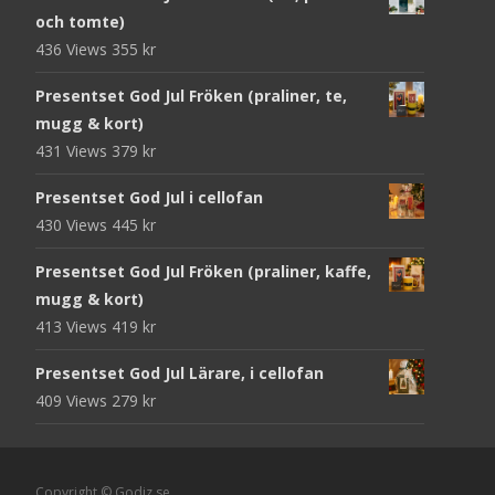
och tomte)
436 Views
355
kr
Presentset God Jul Fröken (praliner, te,
mugg & kort)
431 Views
379
kr
Presentset God Jul i cellofan
430 Views
445
kr
Presentset God Jul Fröken (praliner, kaffe,
mugg & kort)
413 Views
419
kr
Presentset God Jul Lärare, i cellofan
409 Views
279
kr
Copyright © Godiz.se