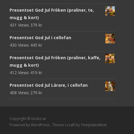
Presentset God Jul Fröken (praliner, te,
mugg & kort)
431 Views
379
kr
Presentset God Jul i cellofan
430 Views
445
kr
Presentset God Jul Fröken (praliner, kaffe,
mugg & kort)
412 Views
419
kr
Presentset God Jul Lärare, i cellofan
408 Views
279
kr
Copyright © Godiz.se
Powered by WordPress
, Theme
i-craft
by TemplatesNext.